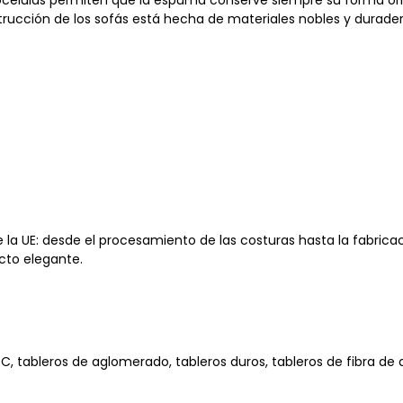
células permiten que la espuma conserve siempre su forma origi
trucción de los sofás está hecha de materiales nobles y durader
de la UE: desde el procesamiento de las costuras hasta la fabric
cto elegante.
C, tableros de aglomerado, tableros duros, tableros de fibra d