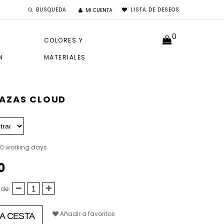
BUSQUEDA
LISTA DE DESEOS
MI CUENTA
0
COLORES Y
N
MATERIALES
LAZAS CLOUD
40 working days
0
 de:
Añadir a favoritos
LA CESTA