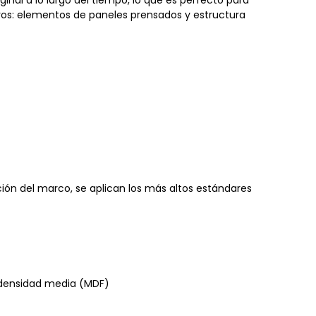
nal a lo largo del tiempo, lo que es perfecto para
os: elementos de paneles prensados ​​y estructura
ación del marco, se aplican los más altos estándares
e densidad media (MDF)